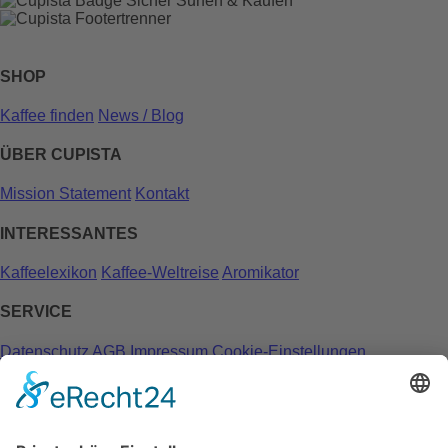
SHOP
Kaffee finden
News / Blog
ÜBER CUPISTA
Mission Statement
Kontakt
INTERESSANTES
Kaffeelexikon
Kaffee-Weltreise
Aromikator
SERVICE
Datenschutz
AGB
Impressum
Cookie-Einstellungen
KUNDENINFOS
Versandkosten
Bohnen-Guide
Brüh-Guide
Mahl-Guide