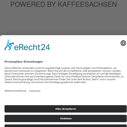
POWERED BY KAFFEESACHSEN